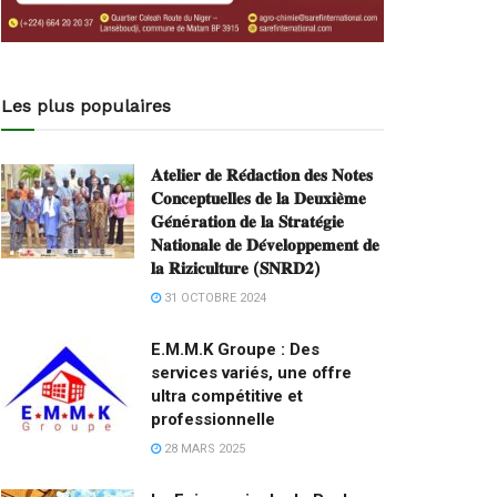
Les plus populaires
𝐀𝐭𝐞𝐥𝐢𝐞𝐫 𝐝𝐞 𝐑𝐞́𝐝𝐚𝐜𝐭𝐢𝐨𝐧 𝐝𝐞𝐬 𝐍𝐨𝐭𝐞𝐬
𝐂𝐨𝐧𝐜𝐞𝐩𝐭𝐮𝐞𝐥𝐥𝐞𝐬 𝐝𝐞 𝐥𝐚 𝐃𝐞𝐮𝐱𝐢𝐞̀𝐦𝐞
𝐆𝐞́𝐧é𝐫𝐚𝐭𝐢𝐨𝐧 𝐝𝐞 𝐥𝐚 𝐒𝐭𝐫𝐚𝐭𝐞́𝐠𝐢𝐞
𝐍𝐚𝐭𝐢𝐨𝐧𝐚𝐥𝐞 𝐝𝐞 𝐃𝐞́𝐯𝐞𝐥𝐨𝐩𝐩𝐞𝐦𝐞𝐧𝐭 𝐝𝐞
𝐥𝐚 𝐑𝐢𝐳𝐢𝐜𝐮𝐥𝐭𝐮𝐫𝐞 (𝐒𝐍𝐑𝐃𝟐)
31 OCTOBRE 2024
E.M.M.K Groupe : Des
services variés, une offre
ultra compétitive et
professionnelle
28 MARS 2025