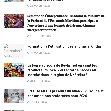
22 JANVIER 2026
𝐒𝐞𝐦𝐚𝐢𝐧𝐞 𝐝𝐞 𝐥’𝐈𝐧𝐝𝐞́𝐩𝐞𝐧𝐝𝐚𝐧𝐜𝐞 : 𝐌𝐚𝐝𝐚𝐦𝐞 𝐥𝐚 𝐌𝐢𝐧𝐢𝐬𝐭𝐫𝐞 𝐝𝐞
𝐥𝐚 𝐏𝐞̂𝐜𝐡𝐞 𝐞𝐭 𝐝𝐞 𝐥’𝐄́𝐜𝐨𝐧𝐨𝐦𝐢𝐞 𝐌𝐚𝐫𝐢𝐭𝐢𝐦𝐞 𝐩𝐚𝐫𝐭𝐢𝐜𝐢𝐩𝐞e 𝐚̀
𝐥’𝐨𝐮𝐯𝐞𝐫𝐭𝐮𝐫𝐞 𝐝’𝐮𝐧𝐞 𝐣𝐨𝐮𝐫𝐧𝐞́𝐞 𝐝𝐞́𝐝𝐢𝐞́𝐞 𝐚𝐮𝐱 𝐞́𝐜𝐡𝐚𝐧𝐠𝐞𝐬
𝐢𝐧𝐭𝐞𝐫𝐠𝐞́𝐧𝐞́𝐫𝐚𝐭𝐢𝐨𝐧𝐧𝐞𝐥𝐬
11 OCTOBRE 2024
Formation à l’utilisation des engrais à Kindia
18 JANVIER 2022
La Foire agricole de Beyla met en avant les
producteurs locaux et renforce l’accès au
marché dans la région de Nzérékoré
28 JUILLET 2026
CNT : le MEDD présente un bilan 2025 solide et
des ambitions renforcées pour 2026
30 MARS 2026